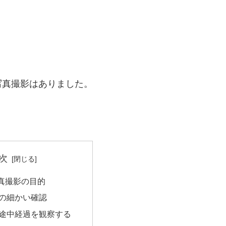
写真撮影はありました。
？
次
真撮影の目的
の細かい確認
途中経過を観察する